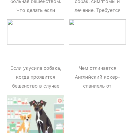
больная бешенством.
собак, симптомы и
Что делать если
лечение. Требуется
бродячая собака
ли обязательное
даже просто лизнула
посещение
ветеринара
Если укусила собака,
Чем отличается
когда проявится
Английский кокер-
бешенство в случае
спаниель от
заражения? Как
Американского.
можно заразиться и
Точные различия в
когда проявится
соответствии со
заболевание
стандартом пород