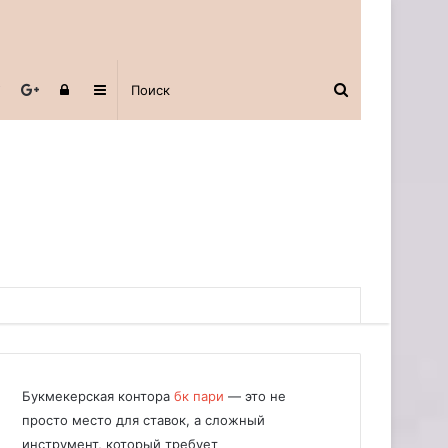
Авторизоваться
Sidebar
Букмекерская контора
бк пари
— это не
просто место для ставок, а сложный
инструмент, который требует