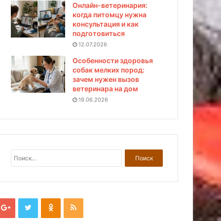
Онлайн-ветеринария:
когда питомцу нужна
консультация и как
подготовиться
12.07.2026
Особенности здоровья
собак мелких пород:
зачем нужен вызов
ветеринара на дом
19.06.2026
Н
а
й
т
и
: