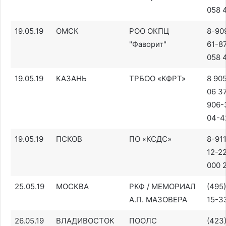
058 
19.05.19
ОМСК
РОО ОКПЦ
8-90
"Фаворит"
61-87
058 
19.05.19
КАЗАНЬ
ТРБОО «КФРТ»
8 90
06 37
906-
04-4
19.05.19
ПСКОВ
ПО «КСДС»
8-91
12-22
000 2
25.05.19
МОСКВА
РКФ / МЕМОРИАЛ
(495
А.П. МАЗОВЕРА
15-3
26.05.19
ВЛАДИВОСТОК
ПООЛС
(423