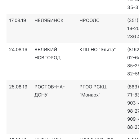
35-3
17.08.19
ЧЕЛЯБИНСК
ЧРООЛС
(351)
19-20
236 
24.08.19
ВЕЛИКИЙ
КПЦ НО "Элита"
(816
НОВГОРОД
02-64
85-2
82-5
25.08.19
РОСТОВ-НА-
РГОО РСКЦ
(863
ДОНУ
"Монарх"
71-83
903-
98-27
909-
88-2