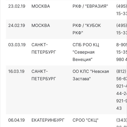
23.02.19
МОСКВА
РКФ / "ЕВРАЗИЯ"
(495
15-3
24.02.19
МОСКВА
РКФ / "КУБОК
(495
РКФ"
15-3
03.03.19
САНКТ-
СПБ РОО КЦ
8-90
ПЕТЕРБУРГ
"Северная
15-35
Венеция"
980 
16.03.19
САНКТ-
ОО КЛС "Невская
(812)
ПЕТЕРБУРГ
Застава"
56-6
921-
44-2
921-
43
06.04.19
ЕКАТЕРИНБУРГ
СРОО "СКЦ"
(343