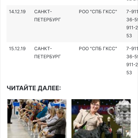
14.12.19
САНКТ-
РОО "СПБ ГКСС"
7-91
ПЕТЕРБУРГ
36-5
911-
53
15.12.19
САНКТ-
РОО "СПБ ГКСС"
7-91
ПЕТЕРБУРГ
36-5
911-
53
ЧИТАЙТЕ ДАЛЕЕ: