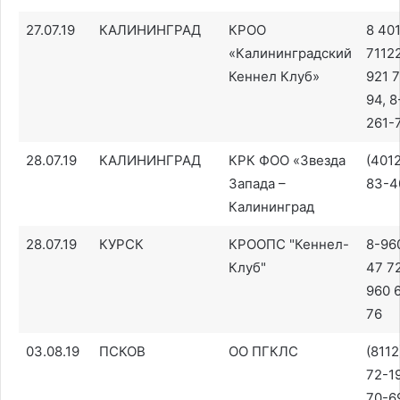
27.07.19
КАЛИНИНГРАД
КРОО
8 40
«Калининградский
71122
Кеннел Клуб»
921 7
94, 8
261-
28.07.19
КАЛИНИНГРАД
КРК ФОО «Звезда
(401
Запада –
83-4
Калининград
28.07.19
КУРСК
КРООПС "Кеннел-
8-96
Клуб"
47 72
960 
76
03.08.19
ПСКОВ
ОО ПГКЛС
(8112
72-19
70-6