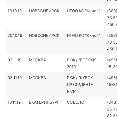
19.10.19
НОВОСИБИРСК
НГОО КС "Кинос"
(383
73 50
450 
20.10.19
НОВОСИБИРСК
НГОО КС "Кинос"
(383
73 50
450 
02.11.19
МОСКВА
РКФ / "РОССИЯ
(495
2019"
15-3
03.11.19
МОСКВА
РКФ / "КУБОК
(495
ПРЕЗИДЕНТА
15-3
РКФ"
16.11.19
ЕКАТЕРИНБУРГ
СОДОЛС
(343
25-1
82 21