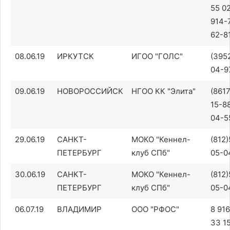
55 02
914-
62-8
08.06.19
ИРКУТСК
ИГОО "ГОЛС"
(395
04-9
09.06.19
НОВОРОССИЙСК
НГОО КК "Элита"
(8617
15-88
04-5
29.06.19
САНКТ-
МОКО "Кеннел-
(812
ПЕТЕРБУРГ
клуб СПб"
05-0
30.06.19
САНКТ-
МОКО "Кеннел-
(812
ПЕТЕРБУРГ
клуб СПб"
05-0
06.07.19
ВЛАДИМИР
ООО "РФОС"
8 91
33 1