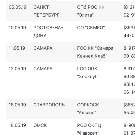
05.05.19
САНКТ-
СПб РОО КК
(812)
ПЕТЕРБУРГ
"Элита"
02-9
10.05.19
РОСТОВ-НА-
ОО "СКМКО"
(863
ДОНУ
44-0
11.05.19
САМАРА
ГОО КК "Самара
8-91
Кеннел Клаб"
90-8
12.05.19
САМАРА
ГОО ОПК
8 917
"Зооклуб"
90 88
8(84
06-1
18.05.19
СТАВРОПОЛЬ
ООРКОСК
(8652
"Альянс"
55 4
18.05.19
ОМСК
РОО ОКПЦ
8-90
"Фаворит"
61-87