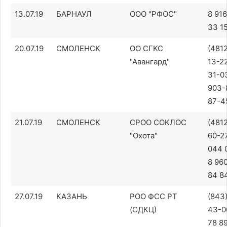
13.07.19
БАРНАУЛ
ООО "РФОС"
8 91
33 1
20.07.19
СМОЛЕНСК
ОО СГКС
(481
"Авангард"
13-22
31-03
903-
87-4
21.07.19
СМОЛЕНСК
СРОО СОКЛОС
(4812
"Охота"
60-27
044 
8 96
84 8
27.07.19
КАЗАНЬ
РОО ФСС РТ
(843
(СДКЦ)
43-0
78 8