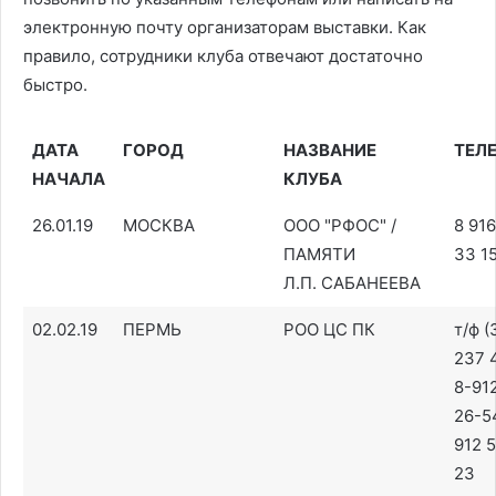
электронную почту организаторам выставки. Как
правило, сотрудники клуба отвечают достаточно
быстро.
ДАТА
ГОРОД
НАЗВАНИЕ
ТЕЛ
НАЧАЛА
КЛУБА
26.01.19
МОСКВА
ООО "РФОС" /
8 91
ПАМЯТИ
33 1
Л.П. САБАНЕЕВА
02.02.19
ПЕРМЬ
РОО ЦС ПК
т/ф (
237 
8-91
26-54
912 
23