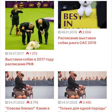
л
.
п
о
ч
т
у
06.01.2019
2 004
Расписание выставок
собак ранга CAC 2019
26.07.2017
1 272
Выставки собак в 2017 году
расписание РКФ
04.01.2022
3 715
04.01.2022
2 450
“Совсем близко!” Какие в
“Только для одной породы”