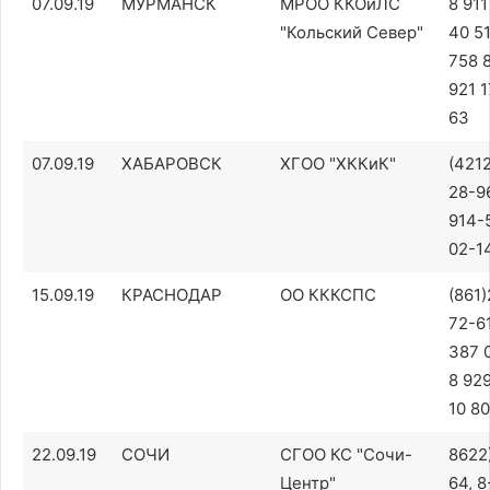
07.09.19
МУРМАНСК
МРОО ККОиЛС
8 911
"Кольский Север"
40 51
758 8
921 1
63
07.09.19
ХАБАРОВСК
ХГОО "ХККиК"
(421
28-96
914-
02-1
15.09.19
КРАСНОДАР
ОО КККСПС
(861
72-61
387 0
8 92
10 80
22.09.19
СОЧИ
СГОО КС "Сочи-
8622
Центр"
64, 8