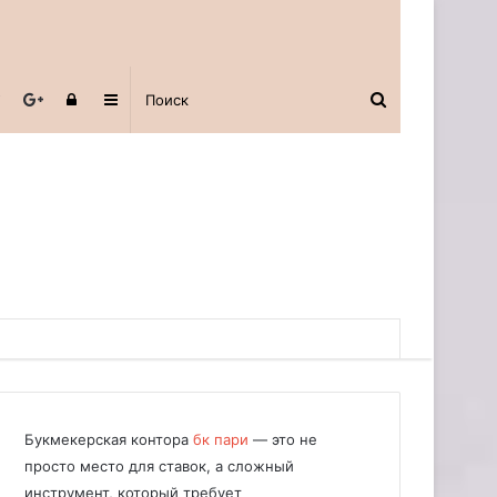
Авторизоваться
Sidebar
Букмекерская контора
бк пари
— это не
просто место для ставок, а сложный
инструмент, который требует