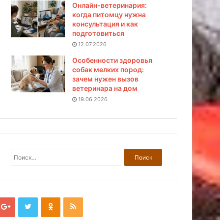
Онлайн-ветеринария:
когда питомцу нужна
консультация и как
подготовиться
12.07.2026
Особенности здоровья
собак мелких пород:
зачем нужен вызов
ветеринара на дом
19.06.2026
Н
а
й
т
и
: