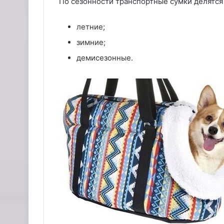
По сезонности транспортные сумки делятся 
летние;
зимние;
демисезонные.