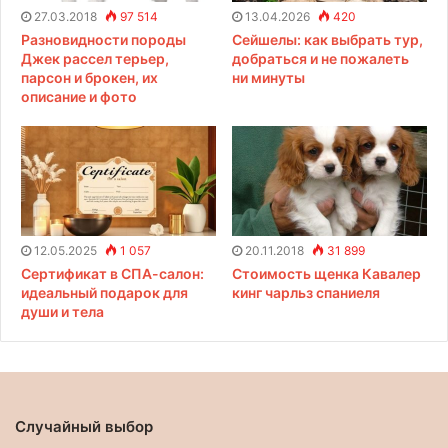
27.03.2018
97 514
13.04.2026
420
Разновидности породы
Сейшелы: как выбрать тур,
Джек рассел терьер,
добраться и не пожалеть
парсон и брокен, их
ни минуты
описание и фото
12.05.2025
1 057
20.11.2018
31 899
Сертификат в СПА-салон:
Стоимость щенка Кавалер
идеальный подарок для
кинг чарльз спаниеля
души и тела
Случайный выбор