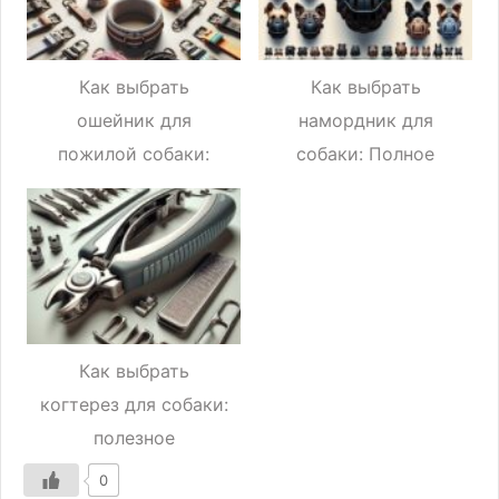
Как выбрать
Как выбрать
ошейник для
намордник для
пожилой собаки:
собаки: Полное
практическое
руководство для
руководство для
заботливых
заботливых хозяев
владельцев
Как выбрать
когтерез для собаки:
полезное
руководство для
0