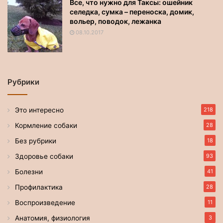
Все, что нужно для Таксы: ошейник
селедка, сумка – переноска, домик,
вольер, поводок, лежанка
08.10.2017
Рубрики
Это интересно
218
Кормление собаки
28
Без рубрики
18
Здоровье собаки
93
Болезни
41
Профилактика
28
Воспроизведение
11
Анатомия, физиология
3