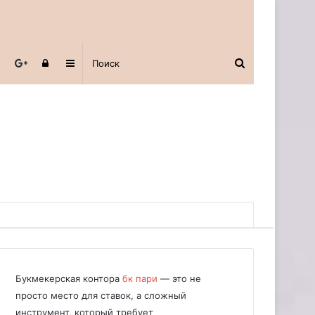
Авторизоваться
Sidebar
Букмекерская контора
бк пари
— это не
просто место для ставок, а сложный
инструмент, который требует