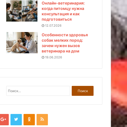
Онлайн-ветеринария:
когда питомцу нужна
консультация и как
подготовиться
12.07.2026
Особенности здоровья
собак мелких пород:
зачем нужен вызов
ветеринара на дом
19.06.2026
Н
а
й
т
и
: